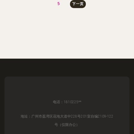
5
下一页
电话：1810225**
地址：广州市荔湾区花地大道中228号201室自编2109-122
号（仅限办公）