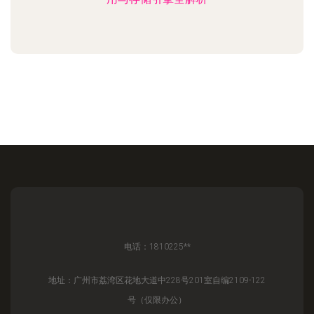
电话：1810225**
地址：广州市荔湾区花地大道中228号201室自编2109-122
号（仅限办公）