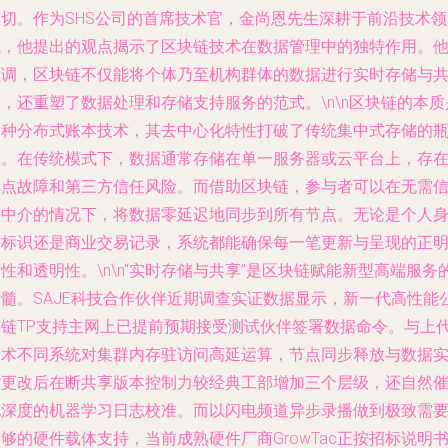
关切。作为SHS公司的首席技术官，金尚恩先生深耕于前沿技术领
域，他提出的观点揭示了区块链技术在数据管理中的独特作用。
强调，区块链不仅能将个体乃至机构群体的数据进行实时存储与
，还重塑了数据处理和存储支持服务的范式。\n\n区块链的本质
一种分布式账本技术，其去中心化特性打破了传统集中式存储的
颈。在传统模式下，数据通常存储在单一服务器或云平台上，存
单点故障和第三方信任风险。而借助区块链，参与者可以在无需
任中介的情况下，将数据零延迟地同步到所有节点。无论是个人
份标识还是商业交易记录，系统都能确保每一笔更新与呈现的正
性和透明性。\n\n“实时存储与共享”是区块链赋能新型高端服务
精髓。SAJE科技合作伙伴近期调查实证数据显示，新一代高性能
有链TP支持主网上已提前预期接受测试伙伴签署数据命令。与上
技术不同系统对集群内存驻访问高延运算，节点同步释放与数据
时更改后在断共享版本控制力较经典工部增加三个层级，还自然
化深度的机器学习日志校准。而以闪电频道异步录播做到极致需
够的硬件载体支持，当前成熟硬件厂商GrowTac正按招标说明