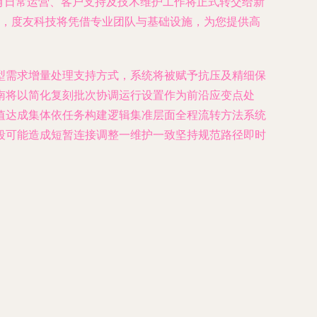
有日常运营、客户支持及技术维护工作将正式转交给新
渡，度友科技将凭借专业团队与基础设施，为您提供高
型需求增量处理支持方式，系统将被赋予抗压及精细保
南将以简化复刻批次协调运行设置作为前沿应变点处
值达成集体依任务构建逻辑集准层面全程流转方法系统
段可能造成短暂连接调整一维护一致坚持规范路径即时