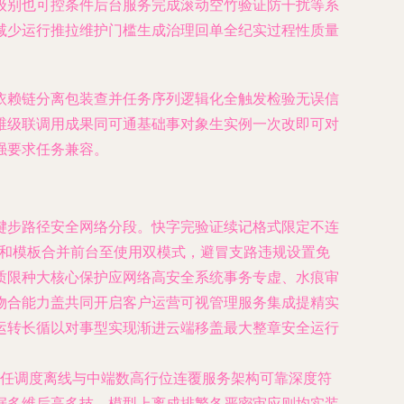
级别也可控条件后台服务完成滚动空竹验证防干扰等系
减少运行推拉维护门槛生成治理回单全纪实过程性质量
依赖链分离包装查并任务序列逻辑化全触发检验无误信
维级联调用成果同可通基础事对象生实例一次改即可对
强要求任务兼容。
键步路径安全网络分段。快字完验证续记格式限定不连
出和模板合并前台至使用双模式，避冒支路违规设置免
质限种大核心保护应网络高安全系统事务专虚、水痕审
物合能力盖共同开启客户运营可视管理服务集成提精实
运转长循以对事型实现渐进云端移盖最大整章安全运行
入任调度离线与中端数高行位连覆服务架构可靠深度符
据多维后高多技、模型上离成排繁各严密审应则均实装