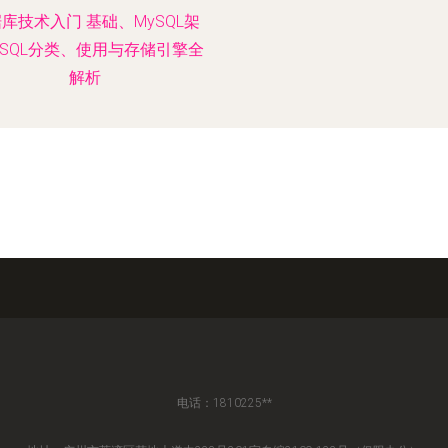
库技术入门 基础、MySQL架
SQL分类、使用与存储引擎全
解析
电话：1810225**