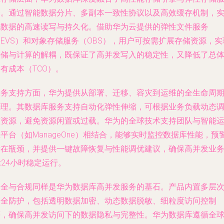
务。通过智能数据分片、多副本一致性协议以及高效缓存机制，
现数据的高速读写与持久化。借助华为云提供的弹性文件服务
EVS）和对象存储服务（OBS），用户可按需扩展存储资源，实
存储与计算的解耦，既保证了高并发写入的稳定性，又降低了总
有成本（TCO）。
服务支持方面，华为提供从部署、迁移、容灾到运维的全生命周
管理。其数据库服务支持自动化弹性伸缩，可根据业务负载动态
整资源，避免资源闲置或过载。华为的全球技术支持团队与智能
平台（如ManageOne）相结合，能够实时监控数据库性能，预
潜在瓶颈，并提供一键故障恢复与性能调优建议，确保高并发业
x24小时稳定运行。
安全与合规同样是华为数据库高并发服务的基石。产品内置多层
安全防护，包括透明数据加密、动态数据脱敏、细粒度访问控制
等，确保高并发访问下的数据隐私与完整性。华为数据库遵循全