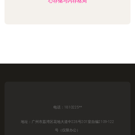
心存储与内存格局
电话：1810225**
地址：广州市荔湾区花地大道中228号201室自编2109-122
号（仅限办公）