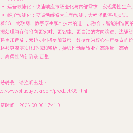
运营敏捷化
：快速响应市场变化与内部需求，实现柔性生产
维护预测化
：变被动维修为主动预测，大幅降低停机损失。
随着5G、物联网、数字孪生和AI技术的进一步融合，智能制造网
数据处理与存储将向更实时、更智能、更自治的方向演进。边缘
能将更加普及，云边协同将更加紧密，数据作为核心生产要素的
值将被更深层次地挖掘和释放，持续推动制造业向高质量、高效
率、高柔性的新阶段迈进。
如若转载，请注明出处：
ttp://www.shuduyouxi.com/product/38.html
新时间：2026-08-08 17:41:31