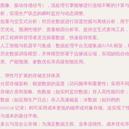
测图像、振动传感信号），流处理引擎能够进行连续不断的计算
分析，实现生产状态的瞬时监控与动态调整。
.
批量与交互式分析
：对历史数据进行深度挖掘与离线分析，用
工艺优化、预测性维护、质量根因分析等。提供交互式查询工具
支持工程师和管理者灵活探索数据，快速获得答案。
.
人工智能与机器学习集成
：数据处理平台无缝集成AI/ML框架，
用历史数据训练模型，并将模型部署于边缘或云端，实现缺陷自
分类、产能预测、参数优化等高级智能应用。
三、弹性可扩展的存储支持体系
.
分层存储架构
：根据数据的温度（访问频率和重要性）采用不
的存储介质和策略。热数据（如实时监控数据）存入高性能闪存
温数据（如近期生产日志）存入高速磁盘；冷数据（如归档的
istorical 记录）则可采用成本更低的磁带或对象存储。这实现了
能与成本的最佳平衡。
.
多云与混合云存储
：为满足数据主权、业务连续性、成本优化