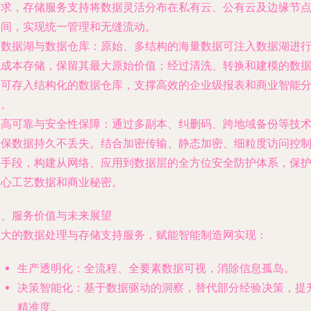
需求，存储服务支持将数据灵活分布在私有云、公有云及边缘节
之间，实现统一管理和无缝流动。
.
数据湖与数据仓库
：原始、多结构的海量数据可注入数据湖进
低成本存储，保留其最大原始价值；经过清洗、转换和建模的数
则可存入结构化的数据仓库，支撑高效的企业级报表和商业智能
析。
.
高可靠与安全性保障
：通过多副本、纠删码、跨地域备份等技
确保数据持久不丢失。结合加密传输、静态加密、细粒度访问控
等手段，构建从网络、应用到数据层的全方位安全防护体系，保
核心工艺数据和商业秘密。
四、服务价值与未来展望
强大的数据处理与存储支持服务，赋能智能制造网实现：
生产透明化
：全流程、全要素数据可视，消除信息孤岛。
决策智能化
：基于数据驱动的洞察，替代部分经验决策，提
精准度。