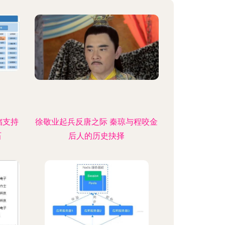
储支持
徐敬业起兵反唐之际 秦琼与程咬金
石
后人的历史抉择