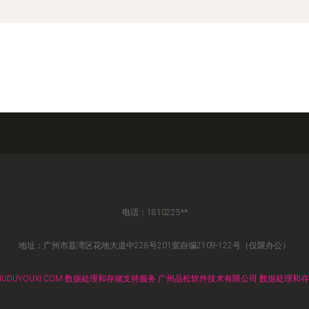
电话：1810225**
地址：广州市荔湾区花地大道中228号201室自编2109-122号（仅限办公）
UDUYOUXI.COM
数据处理和存储支持服务
广州品松软件技术有限公司
数据处理和存