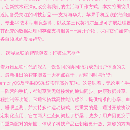
备，创新技术正深刻改变着我们的生活与工作方式。本文将围绕
款近期备受关注的科技新品——支持与华为、苹果手机互联的智能
表、专业4K战术型电竞萤幕，以及第三代英特尔至强可扩展处理
及其配套的数据处理和存储支持服务——展开介绍，探讨它们如何
领各自领域的发展趋势。
一、 跨界互联的智能腕表：打破生态壁垒
随着万物互联时代的深入，设备间的协同能力成为用户体验的关
键。最新推出的智能腕表一大亮点在于，能够同时与华为
armonyOS及苹果iOS系统实现高效互联。这意味着，无论用户手
哪一阵营的手机，都能享受无缝接续的通知同步、健康数据共享
远程控制等功能。它通常搭载高性能传感器，提供精准的心率、
氧、睡眠监测，并支持多种运动模式。更重要的是，通过开放协
或定制化应用，它在两大生态间架起了桥梁，减少了用户因更换
机而重新配对的烦恼，体现了科技产品正朝着更开放、兼容的方