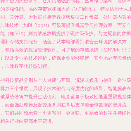
务器平台的先进水平。它采用增强的制程工艺与核心架构，提供
越的多核性能、高内存带宽和强大的I/O扩展能力，特别适用于人
智能、云计算、大数据分析等数据密集型工作负载。处理器内置
I加速技术（如DL Boost）可显著提升机器学习推理效率，而安
功能（如SGX）则为敏感数据提供了硬件级保护。与之配套的数据
处理和存储支持服务，涵盖了从本地部署到混合云环境的解决方
，包括高效的数据管理软件、可扩展的存储系统（如NVMe SSD
列）以及专业的技术维护，确保企业能够稳定、安全地处理海量
息，加速数字化转型进程。
这些科技新品分别从个人健康与互联、沉浸式娱乐与创作、企业
计算力三个维度，展现了技术融合与深度优化的成果。智能腕表
打破系统藩篱中提升生活便利，电竞萤幕于极致性能里重塑视觉
验，而至强处理器及配套服务则在幕后支撑着全球数据的澎湃流
动。它们共同预示着一个更智能、更互联、更高效的数字并持续
动相关行业向更高水平迈进。