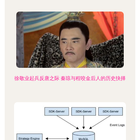
徐敬业起兵反唐之际 秦琼与程咬金后人的历史抉择