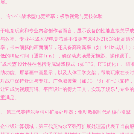
发展。
、 专业4K战术型电竞萤幕：极致视觉与竞技体验
对于电竞玩家和专业内容创作者而言，显示设备的性能直接关乎
与效率。专业4K战术型电竞萤幕不仅拥有3840×2160的超高清
率，带来细腻的画面细节，还具备高刷新率（如144Hz或以上）
极低的响应时间（通常1ms），确保动态场景无拖影、操作跟手。
“战术型”设计往往包括专属游戏模式（如FPS、RTS优化）、瞄
辅助功能、屏幕画中画显示，以及人体工学支架，帮助玩家在长
对战中保持舒适与专注。广色域覆盖（如DCI-P3）和HDR支持，
也让它成为视频剪辑、平面设计的得力工具，实现了娱乐与专业
双重满足。
三、 第三代英特尔至强可扩展处理器：驱动数据时代的核心引擎
在企业级计算领域，第三代英特尔至强可扩展处理器代表了当前