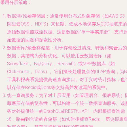
应采用分层策略：
数据湖/原始存储层
：通常使用分布式对象存储（如AWS S3
阿里云OSS， HDFS）来长期、低成本地保存从CDC抽取来
原始数据快照或流数据。这是数据的“单一事实来源”，支持
始数据的回溯和探索性分析。
数据仓库/聚合存储层
：用于存储经过清洗、转换和聚合后的
数据，其结构为分析优化。可以使用云数据仓库（如
Snowflake， BigQuery， Redshift）或MPP数据库（如
ClickHouse， Doris）。它们擅长处理复杂的OLAP查询，为B
工具和报表系统提供高速查询接口。对于实时统计指标，也
以存储在Redis或Doris等支持高并发读写的系统中。
统一查询服务
：为了对上层应用（如管理后台、报表系统）
藏底层存储的复杂性，可以构建一个
统一数据查询服务
。该
务对外提供统一的GraphQL或RESTful API，内部根据查询需
求，路由到合适的存储层（如实时指标查Redis， 历史报表