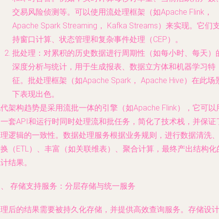
交易风险侦测等。可以使用
流处理框架
（如Apache Flink，
Apache Spark Streaming， Kafka Streams）来实现。它们
持窗口计算、状态管理和复杂事件处理（CEP）。
批处理
：对累积的历史数据进行周期性（如每小时、每天）
深度分析与统计，用于生成报表、数据立方体和机器学习特
征。
批处理框架
（如Apache Spark， Apache Hive）在此场
下表现出色。
现代架构趋势是采用
流批一体
的引擎（如Apache Flink），它可以
同一套API和运行时同时处理流和批任务，简化了技术栈，并保证
处理逻辑的一致性。数据处理服务根据业务规则，进行数据清洗
转换（ETL）、丰富（如关联维表）、聚合计算，最终产出结构化
统计结果。
四、 存储支持服务：分层存储与统一服务
处理后的结果需要被持久化存储，并提供高效查询服务。存储设