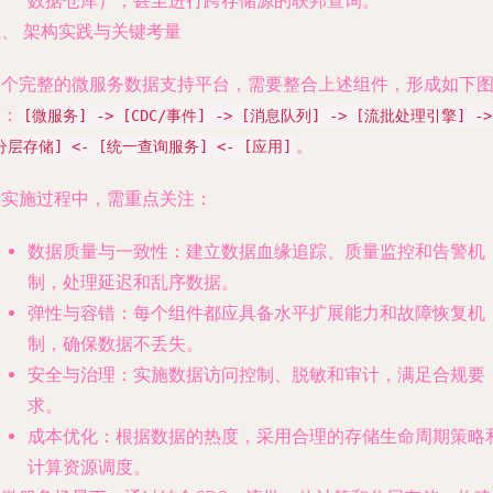
数据仓库），甚至进行跨存储源的联邦查询。
、 架构实践与关键考量
一个完整的微服务数据支持平台，需要整合上述组件，形成如下
景：
[微服务] -> [CDC/事件] -> [消息队列] -> [流批处理引擎] ->
。
分层存储] <- [统一查询服务] <- [应用]
在实施过程中，需重点关注：
数据质量与一致性
：建立数据血缘追踪、质量监控和告警机
制，处理延迟和乱序数据。
弹性与容错
：每个组件都应具备水平扩展能力和故障恢复机
制，确保数据不丢失。
安全与治理
：实施数据访问控制、脱敏和审计，满足合规要
求。
成本优化
：根据数据的热度，采用合理的存储生命周期策略
计算资源调度。