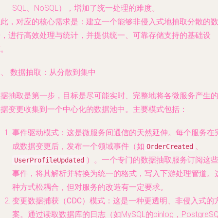
SQL、NoSQL），增加了统一处理的难度。
因此，对应的核心需求是：建立一个能够非侵入式地
抽取
分散的
据，进行高效
处理
与
统计
，并提供统一、可靠
存储
支持的基础设
施。
二、 数据抽取：从分散到集中
数据抽取是第一步，目标是尽可能实时、完整地将各微服务产生
数据变更收集到一个中心化的数据池中。主要模式包括：
事件驱动模式
：这是微服务间通信的天然延伸。每个服务在
成数据变更后，发布一个领域事件（如
、
OrderCreated
）。一个专门的
数据抽取服务
订阅这
UserProfileUpdated
事件，将其解析并转换为统一的格式，写入下游处理管道。
种方式松耦合，但对服务的改造有一定要求。
变更数据捕获（CDC）模式
：这是一种更透明、非侵入式的
案。通过读取数据库的日志（如MySQL的binlog，PostgreSQ