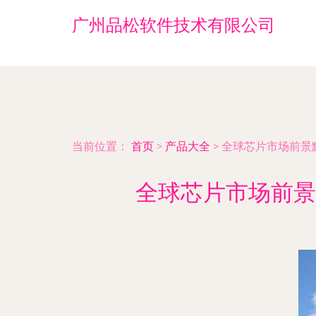
广州品松软件技术有限公司
当前位置：
首页
>
产品大全
>
全球芯片市场前景
全球芯片市场前景