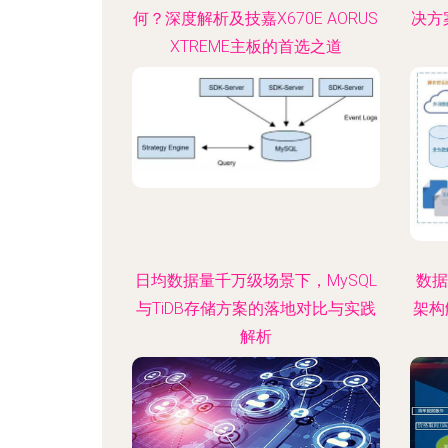
何？深度解析及技嘉X670E AORUS
决方
XTREME主板的首选之道
日均数据量千万级场景下，MySQL
数据
与TiDB存储方案的落地对比与实践
架构
解析