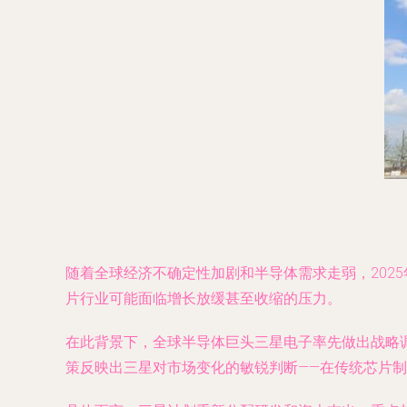
随着全球经济不确定性加剧和半导体需求走弱，202
片行业可能面临增长放缓甚至收缩的压力。
在此背景下，全球半导体巨头三星电子率先做出战略
策反映出三星对市场变化的敏锐判断——在传统芯片