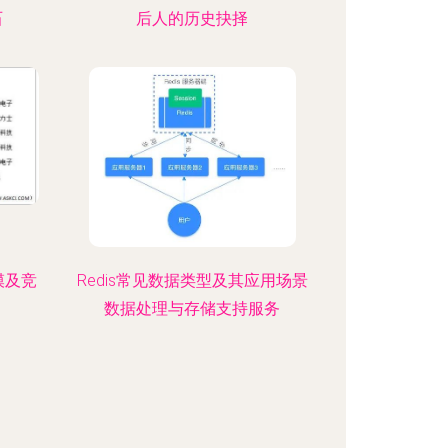
石
后人的历史抉择
模及竞
Redis常见数据类型及其应用场景
数据处理与存储支持服务