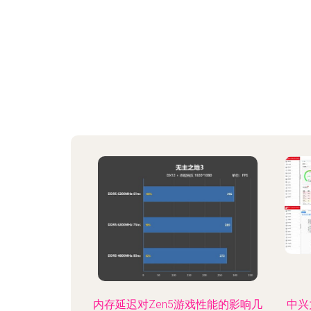
内存延迟对Zen5游戏性能的影响几
中兴