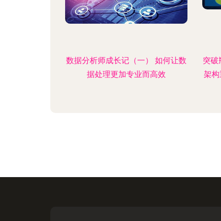
数据分析师成长记（一） 如何让数
突破
据处理更加专业而高效
架构