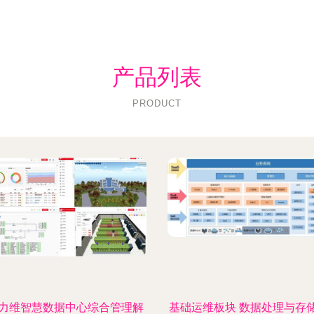
产品列表
PRODUCT
力维智慧数据中心综合管理解
基础运维板块 数据处理与存