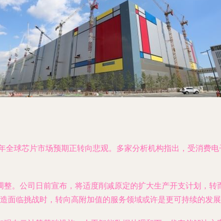
5年全球芯片市场预期正转向悲观。多家分析机构指出，受消费
调整。公司日前宣布，将适度削减原定的扩大生产开支计划，转
制造面临挑战时，转向高附加值的服务领域或许是更可持续的发