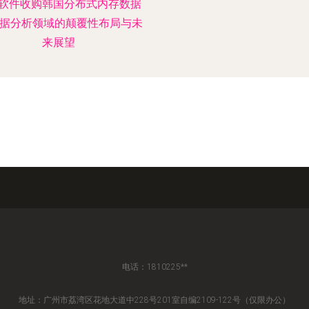
软件收购韩国分布式内存数据
数据分析领域的颠覆性布局与未
来展望
电话：1810225**
地址：广州市荔湾区花地大道中228号201室自编2109-122号（仅限办公）