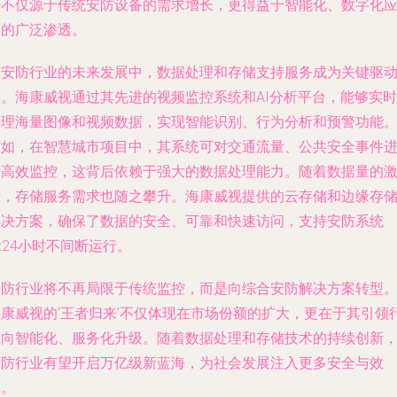
势不仅源于传统安防设备的需求增长，更得益于智能化、数字化
用的广泛渗透。
在安防行业的未来发展中，数据处理和存储支持服务成为关键驱
力。海康威视通过其先进的视频监控系统和AI分析平台，能够实时
处理海量图像和视频数据，实现智能识别、行为分析和预警功能
例如，在智慧城市项目中，其系统可对交通流量、公共安全事件
行高效监控，这背后依赖于强大的数据处理能力。随着数据量的
增，存储服务需求也随之攀升。海康威视提供的云存储和边缘存
解决方案，确保了数据的安全、可靠和快速访问，支持安防系统
x24小时不间断运行。
安防行业将不再局限于传统监控，而是向综合安防解决方案转型
海康威视的‘王者归来’不仅体现在市场份额的扩大，更在于其引领
业向智能化、服务化升级。随着数据处理和存储技术的持续创新
安防行业有望开启万亿级新蓝海，为社会发展注入更多安全与效
率。