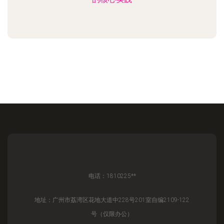
电话：1810225**
地址：广州市荔湾区花地大道中228号201室自编2109-122
号（仅限办公）